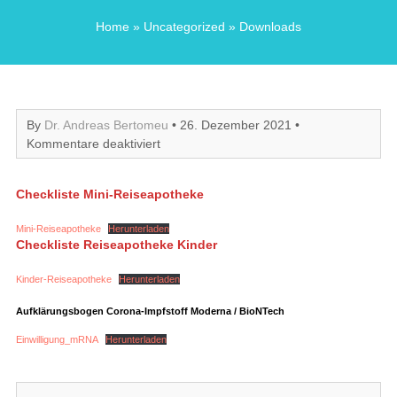
Home
»
Uncategorized
» Downloads
By
Dr. Andreas Bertomeu
• 26. Dezember 2021 •
für
Kommentare deaktiviert
Downloads
Checkliste Mini-Reiseapotheke
Mini-Reiseapotheke
Herunterladen
Checkliste Reiseapotheke Kinder
Kinder-Reiseapotheke
Herunterladen
Aufklärungsbogen Corona-Impfstoff Moderna / BioNTech
Einwilligung_mRNA
Herunterladen